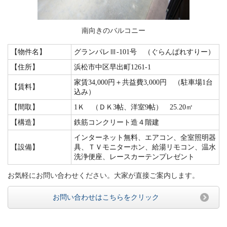
南向きのバルコニー
【物件名】
グランパレⅢ-101号 （ぐらんぱれすりー）
【住所】
浜松市中区早出町1261-1
家賃34,000円＋共益費3,000円 （駐車場1台
【賃料】
込み）
【間取】
1Ｋ （ＤＫ3帖、洋室9帖） 25.20㎡
【構造】
鉄筋コンクリート造４階建
インターネット無料、エアコン、全室照明器
【設備】
具、ＴＶモニターホン、給湯リモコン、温水
洗浄便座、レースカーテンプレゼント
お気軽にお問い合わせください。大家が直接ご案内します。
お問い合わせはこちらをクリック