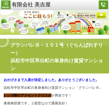
有限会社 美吉屋
MENU
グランパレⅢ－１０１号（ぐらんぱれすり
ー）
浜松市中区早出町の単身向け賃貸マンショ
ン
おかげさまで入居が決定しました。
ありがとうございました。
浜松市中区早出町の単身者向け賃貸マンション「グランパレⅢ」
レンガ柄のアクセントクロスが
が男前です！
東南角部屋です。２面窓なので通風良好！