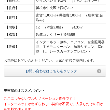
【物件名】
グランパレⅡ-102号 （ぐらんぱれつー）
【住所】
浜松市中央区上西町20-3
家賃45,000円＋共益費3,000円 （駐車場1台
【賃料】
込み）
【間取】
1R （洋室9.8帖） 24.30㎡
【構造】
鉄筋コンクリート造3階建
インターネット無料、エアコン、全室照明器
【設備】
具、ＴＶモニターホン、給湯リモコン、室内
物干し、レースカーテンプレゼント
お気軽にお問い合わせください。大家が直接ご案内します。
お問い合わせはこちらをクリック
美吉屋のオススメポイント
ここにしかないフルリノベーション物件です！
インターネットがわずらわしい契約が不要で、入居したその日か
ら無料で使えます
！