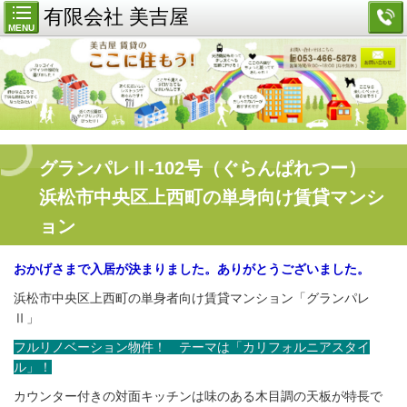
有限会社 美吉屋
MENU
グランパレⅡ-102号（ぐらんぱれつー）
浜松市中央区上西町の単身向け賃貸マンシ
ョン
おかげさまで入居が決まりました。ありがとうございました。
浜松市中央区上西町の単身者向け賃貸マンション「グランパレ
Ⅱ」
フルリノベーション物件！ テーマは「カリフォルニアスタイ
ル」！
カウンター付きの対面キッチンは味のある木目調の天板が特長で