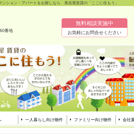
マンション・アパートをお探しなら 美吉屋賃貸の「ここに住もう」
無料相談実施中
60番地
お気軽にお問合せください
へ
一人暮らし向け物件
ファミリー向け物件
会社