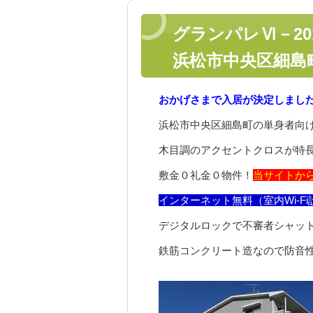
グランパレⅥ－2
浜松市中央区細島
おかげさまで入居が決定しまし
浜松市中央区細島町の単身者向
木目調のアクセントクロスが特
敷金０礼金０物件！
当サイトか
インターネット無料（室内Wi-F
デジタルロックで不審者シャッ
鉄筋コンクリート造なので防音