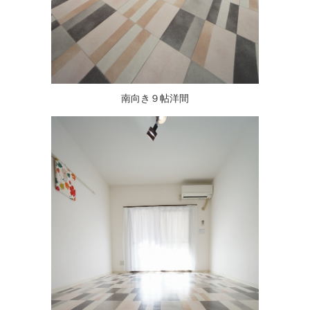
南向き９帖洋間