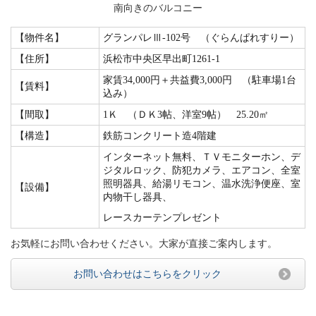
南向きのバルコニー
【物件名】
グランパレⅢ-102号 （ぐらんぱれすりー）
【住所】
浜松市中央区早出町1261-1
家賃34,000
円＋共益費3,000円 （駐車場1台
【賃料】
込み）
【間取】
1Ｋ （ＤＫ3帖、洋室9帖） 25.20㎡
【構造】
鉄筋コンクリート造4階建
インターネット無料、
ＴＶモニターホン、デ
ジタルロック、防犯カメラ、エアコン、全室
照明器具、給湯リモコン、温水洗浄便座、室
【設備】
内物干し器具、
レースカーテンプレゼント
お気軽にお問い合わせください。大家が直接ご案内します。
お問い合わせはこちらをクリック