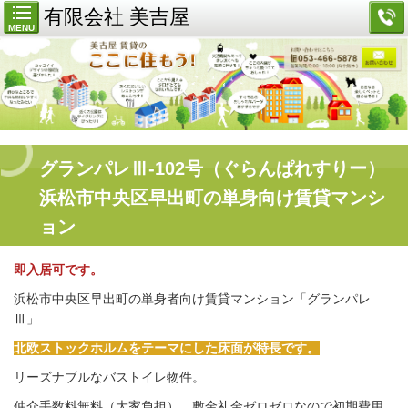
有限会社 美吉屋
MENU
グランパレⅢ-102号（ぐらんぱれすりー）
浜松市中央区早出町の単身向け賃貸マンシ
ョン
即入居可です。
浜松市中央区早出町の単身者向け賃貸マンション「グランパレ
Ⅲ」
北欧ストックホルムをテーマにした床面が特長です。
リーズナブルなバストイレ物件。
仲介手数料無料（大家負担）、敷金礼金ゼロゼロなので初期費用