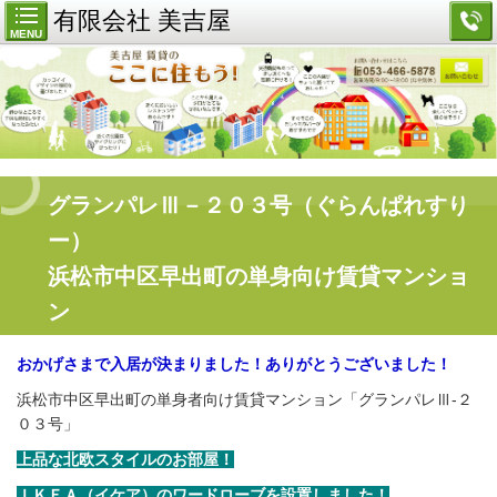
有限会社 美吉屋
MENU
グランパレⅢ－２０３号（ぐらんぱれすり
ー）
浜松市中区早出町の単身向け賃貸マンショ
ン
おかげさまで入居が決まりました！ありがとうございました！
浜松市中区早出町の単身者向け賃貸マンション「グランパレⅢ-２
０３号」
上品な北欧スタイルのお部屋！
ＩＫＥＡ（イケア）のワードローブを設置しました！