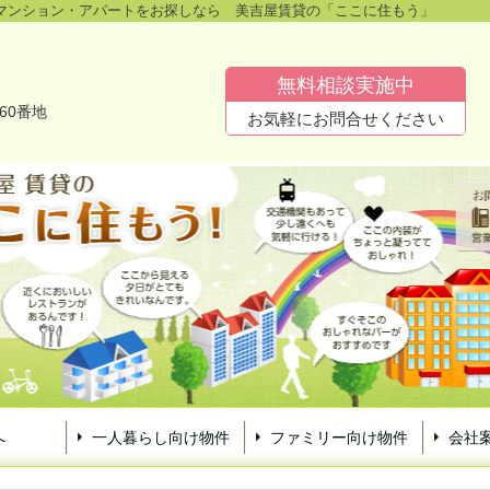
マンション・アパートをお探しなら 美吉屋賃貸の「ここに住もう」
無料相談実施中
60番地
お気軽にお問合せください
へ
一人暮らし向け物件
ファミリー向け物件
会社