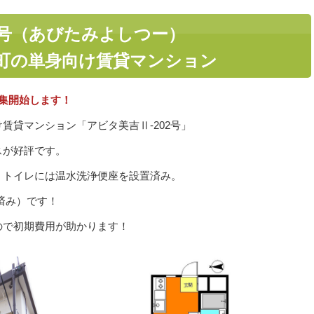
2号（あびたみよしつー）
町の単身向け賃貸マンション
集開始します！
賃貸マンション「アビタ美吉Ⅱ-202号」
スが好評です。
。トイレには温水洗浄便座を設置済み。
置済み）です！
ので初期費用が助かります
！