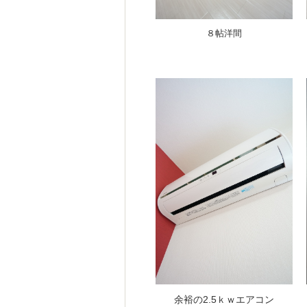
８帖洋間
余裕の2.5ｋｗエアコン