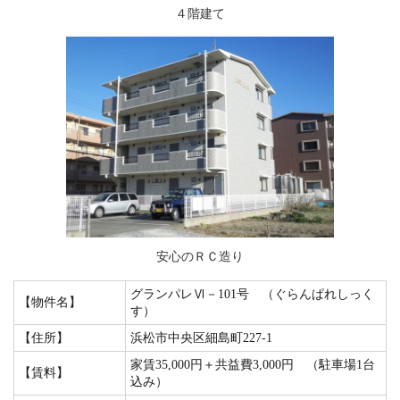
４階建て
安心のＲＣ造り
グランパレⅥ－101号 （ぐらんぱれしっく
【物件名】
す）
【住所】
浜松市中央区細島町227-1
家賃35,000円＋共益費3,000円 （駐車場1台
【賃料】
込み）