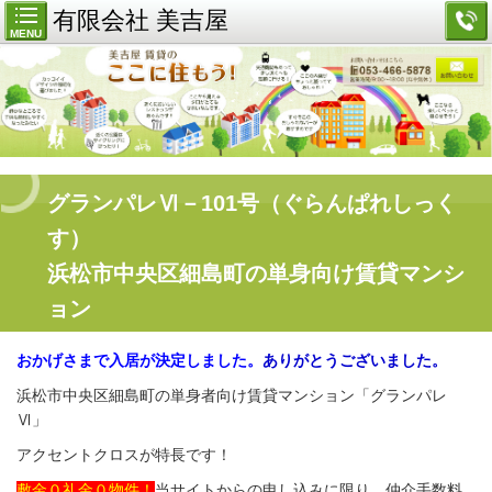
有限会社 美吉屋
MENU
グランパレⅥ－101号（ぐらんぱれしっく
す）
浜松市中央区細島町の単身向け賃貸マンシ
ョン
おかげさまで入居が決定しました。
ありがとうございました。
浜松市中央区細島町の単身者向け賃貸マンション「グランパレ
Ⅵ」
アクセントクロスが特長です！
敷金０礼金０物件！
当サイトからの申し込みに限り、仲介手数料