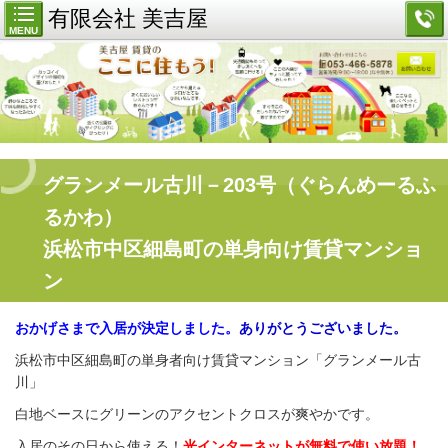
有限会社 美吉屋
MENU
グランメール古川－203号（ぐらんめーるふ
るかわ）
浜松市中区細島町の単身向け賃貸マンショ
ン
おかげさまで入居が決定しました。
ありがとうございました。
浜松市中区細島町の単身者向け賃貸マンション「グランメール古
川」
白地ベースにグリーンのアクセントクロスが爽やかです。
入居のその日から使える！
光インターネットが無料で使い放題！