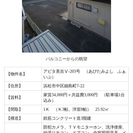
バルコニーからの眺望
アビタ美吉Ⅴ-203号 （あびたみよし ふぁ
【物件名】
いぶ）
【住所】
浜松市中区細島町7-22
家賃34,000円＋共益費3,000円 （駐車場1台
【賃料】
込み）
【間取】
1Ｋ （Ｋ3帖、洋室8帖） 25.92㎡
【構造】
鉄筋コンクリート造3階建
防犯カメラ、ＴＶモニターホン、洗浄便座、
給湯リモコン、エアコン、全室照明器具、イ