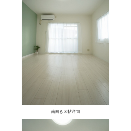
南向き８帖洋間