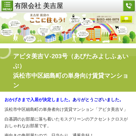
有限会社 美吉屋
MENU
アビタ美吉Ⅴ-203号（あびたみよしふぁい
ぶ）
浜松市中区細島町の単身向け賃貸マンショ
ン
おかげさまで入居が決定しました。
ありがとうございました。
浜松市中区細島町の単身者向け賃貸マンション「アビタ美吉Ⅴ」
白基調のお部屋に落ち着いたモスグリーンの
アクセントクロスが
おしゃれなお部屋です。
南向きの
角部屋なので、日当たり、通風
良好！