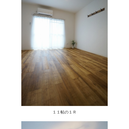
１１帖の１Ｒ