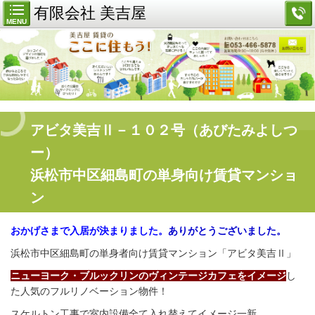
有限会社 美吉屋
MENU
アビタ美吉Ⅱ－１０２号（あびたみよしつ
ー）
浜松市中区細島町の単身向け賃貸マンショ
ン
おかげさまで入居が決まりました。
ありがとうございました。
浜松市中区細島町の単身者向け賃貸マンション「アビタ美吉Ⅱ」
ニューヨーク・ブルックリンのヴィンテージカフェをイメージ
し
た人気の
フルリノベーション物件！
スケルトン工事で室内設備全て入れ替えてイメージ一新。