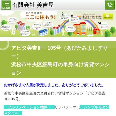
有限会社 美吉屋
MENU
アビタ美吉Ⅲ－105号（あびたみよしすり
ー）
浜松市中央区細島町の単身向け賃貸マンシ
ョン
おかげさまで入居が決定しました。
ありがとうございました。
浜松市中央区細島町の単身者向け賃貸マンション「アビタ美吉
Ⅲ-105号」
フルリノベーション物件！
リノベテーマは
シンプルモダン
スタイル