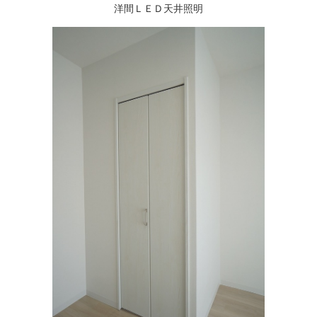
洋間ＬＥＤ天井照明