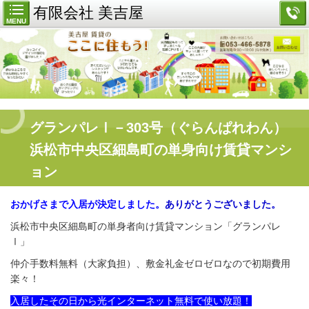
有限会社 美吉屋
MENU
グランパレⅠ－303号（ぐらんぱれわん）
浜松市中央区細島町の単身向け賃貸マンシ
ョン
おかげさまで入居が決定しました。
ありがとうございました。
浜松市中央区細島町の単身者向け賃貸マンション「グランパレ
Ⅰ」
仲介手数料無料（大家負担）、敷金礼金ゼロゼロなので初期費用
楽々！
入居したその日から光インターネット無料で使い放題！