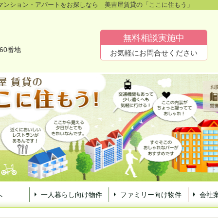
マンション・アパートをお探しなら 美吉屋賃貸の「ここに住もう」
無料相談実施中
60番地
お気軽にお問合せください
へ
一人暮らし向け物件
ファミリー向け物件
会社