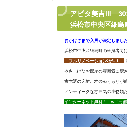
アビタ美吉Ⅲ－3
浜松市中央区細島
おかげさまで入居が決定しまし
浜松市中央区細島町の単身者向け
フルリノベーション物件！
やさしげなお部屋の雰囲気に癒
古木調の床材、木のぬくもりが
アンティークな雰囲気の小物類
インターネット無料！
wi-fi